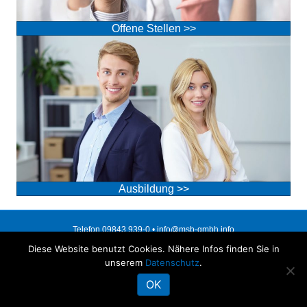
Offene Stellen >>
Ausbildung >>
Telefon 09843 939-0 •
info@msb-gmbh.info
Diese Website benutzt Cookies. Nähere Infos finden Sie in
Facebook
Instagram
unserem
Datenschutz
.
OK
Datenschutz
Impressum
AGBs